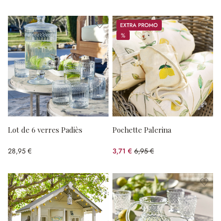
Promos
%
%
Lot de 6 verres Padiès
Pochette Palerina
28,95 €
3,71 €
6,95 €
(46.62%spared)