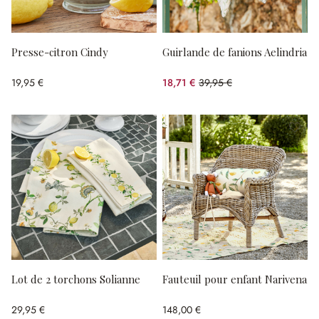
Presse-citron Cindy
Guirlande de fanions Aelindria
19,95 €
18,71 €
39,95 €
(53.17%spared)
Lot de 2 torchons Solianne
Fauteuil pour enfant Narivena
29,95 €
148,00 €