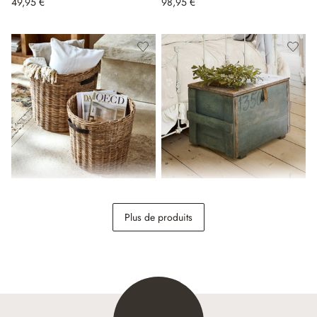
49,95 €
98,95 €
Lot de 2 paniers Ausserd
Malle Lorive
Plus de produits
168,00 €
198,00 €