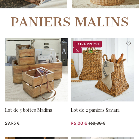
PANIERS MALINS
Promos
%
%
Lot de 3 boîtes Madina
Lot de 2 paniers Saviani
29,95 €
96,00 €
168,00 €
(42.86%spared)