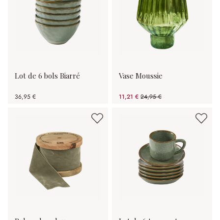
Lot de 6 bols Biarré
Vase Moussie
36,95 €
11,21 €
24,95 €
(55.07%spared)