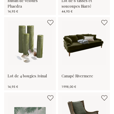
Ruban de velours
Lot de 6 tasses et
Phaedra
soucoupes Biarré
14,95 €
44,95 €
Lot de 4 bougies Avinal
Canapé Rivermere
14,95 €
1 998,00 €