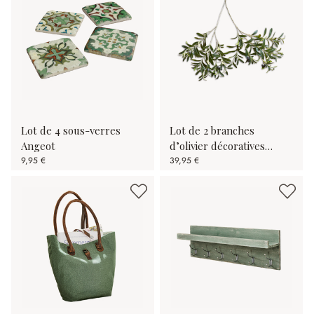
Lot de 4 sous-verres
Lot de 2 branches
Angeot
d’olivier décoratives
9,95 €
Olives
39,95 €