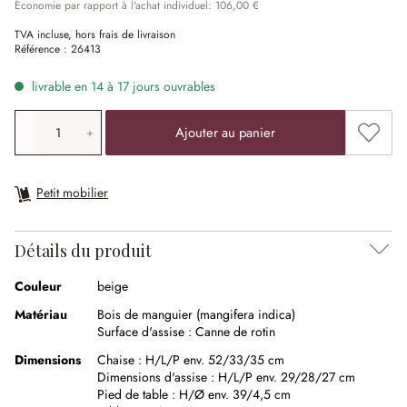
Économie par rapport à l'achat individuel: 106,00 €
TVA incluse, hors frais de livraison
Référence :
26413
livrable en 14 à 17 jours ouvrables
Quantité de produit: saisissez la valeur souhaitée ou uti
Ajouter
Ajouter au panier
Petit mobilier
Détails du produit
Couleur
beige
Matériau
Bois de manguier (mangifera indica)
Surface d'assise :
Canne de rotin
Dimensions
Chaise :
H/L/P env. 52/33/35 cm
Dimensions d'assise :
H/L/P env. 29/28/27 cm
Pied de table :
H/Ø env. 39/4,5 cm