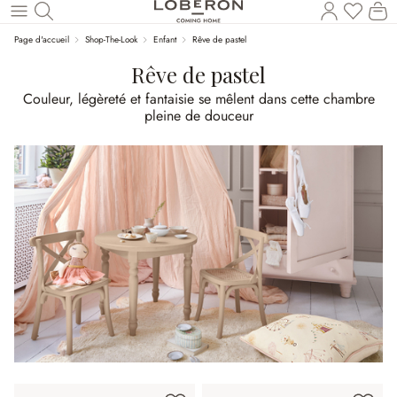
Vous a
Le
Revenir au contenu principal
Page d'accueil
Shop-The-Look
Enfant
Rêve de pastel
Rêve de pastel
Couleur, légèreté et fantaisie se mêlent dans cette chambre
pleine de douceur