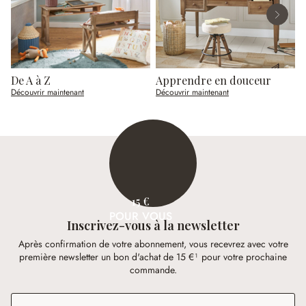
De A à Z
Apprendre en douceur
Découvrir maintenant
Découvrir maintenant
D
15 €
POUR VOUS
Inscrivez-vous à la newsletter
Après confirmation de votre abonnement, vous recevrez avec votre
première newsletter un bon d'achat de 15 €¹ pour votre prochaine
commande.
Adresse e-mail
*