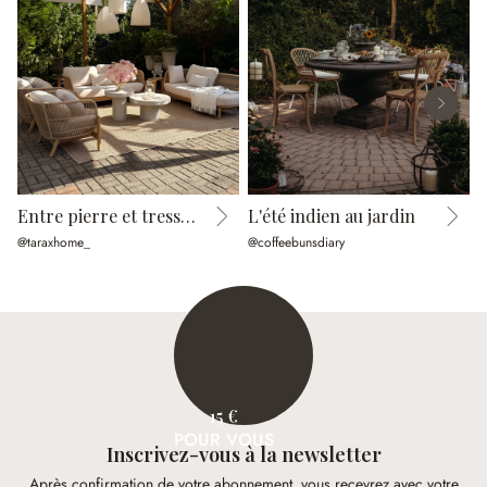
Entre pierre et tressage
L'été indien au jardin
@taraxhome_
@coffeebunsdiary
@
15 €
POUR VOUS
Inscrivez-vous à la newsletter
Après confirmation de votre abonnement, vous recevrez avec votre