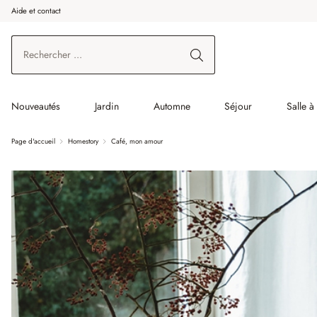
Aide et contact
enir au contenu principal
Aller à la recherche
Aller à la navigation principale
Nouveautés
Jardin
Automne
Séjour
Salle 
Page d'accueil
Homestory
Café, mon amour