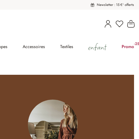
Newsletter : 15 €¹ offerts
Vous avez
Le
enfant
-2
(2
mpes
Accessoires
Textiles
Promo