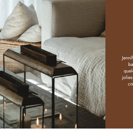
Jenni
ba
quel
jolie
cr