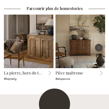
Parcourir plus de homestories
La pierre, hors du temps
Pièce maîtresse
@hejmelig
@elaperona
@