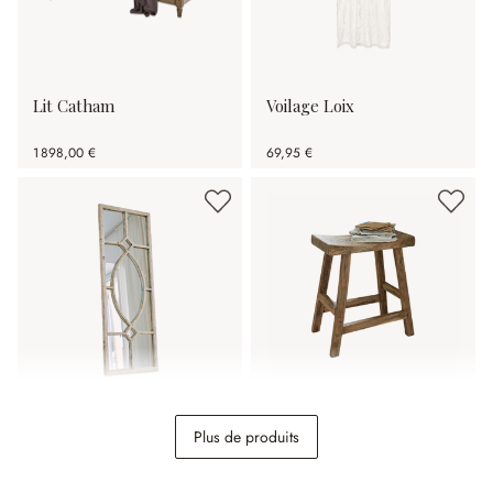
Lit Catham
Voilage Loix
1 898,00 €
69,95 €
Miroir Millery
Tabouret Nael
Plus de produits
86,95 €
148,00 €