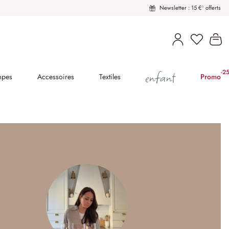
Newsletter : 15 €¹ offerts
Vous avez
Le
enfant
-2
(2
mpes
Accessoires
Textiles
Promo