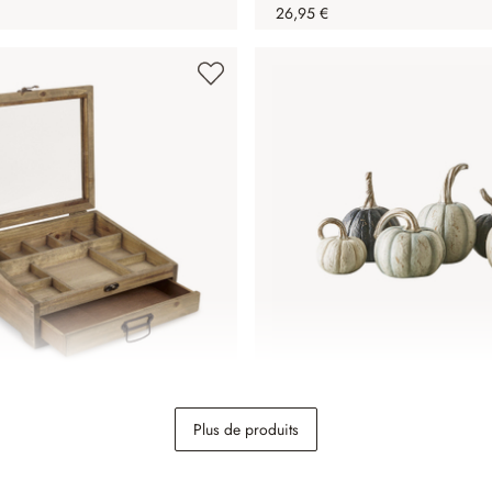
26,95 €
oux Cayetana
Lot de 6 citrouilles déco Y
Plus de produits
19,95 €