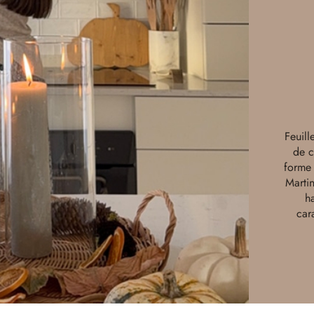
Feuill
de c
forme 
Marti
h
car