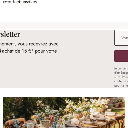
@coffeebunsdiary
sletter
Adresse
nement, vous recevrez avec
d'achat de 15 €¹ pour votre
Je consen
d'aménage
suivi, l'o
contenus 
pour la ne