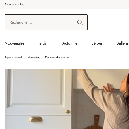
Aide et contact
enir au contenu principal
Aller à la recherche
Aller à la navigation principale
Nouveautés
Jardin
Automne
Séjour
Salle 
Page d'accueil
Homestory
Douceur d’automne