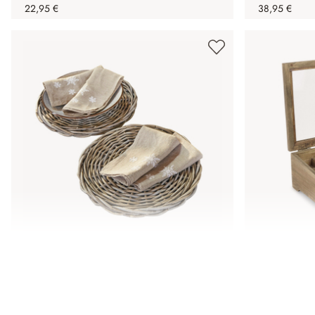
22,95 €
38,95 €
Lot de 2 plateaux de présentation en
Boîte à bij
rotin Bland
24,95 €
44,95 €