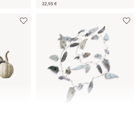
32,95 €
okane
Guirlande Longnor
17,95 €