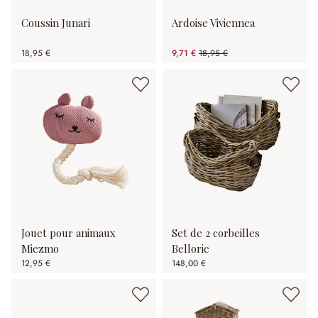
Coussin Junari
Ardoise Viviennea
18,95 €
9,71 €
18,95 €
(48.76%spared)
Jouet pour animaux
Set de 2 corbeilles
Miezmo
Bellorie
12,95 €
148,00 €