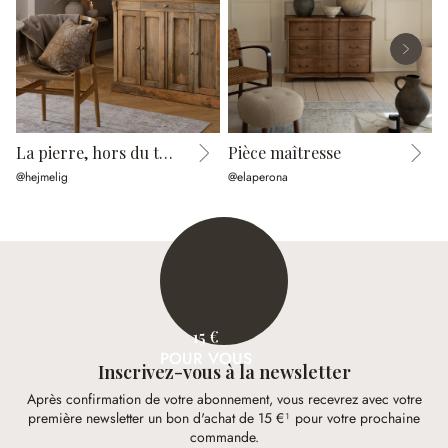
La pierre, hors du temps
Pièce maîtresse
@hejmelig
@elaperona
@
15 €
POUR VOUS
Inscrivez-vous à la newsletter
Après confirmation de votre abonnement, vous recevrez avec votre
première newsletter un bon d'achat de 15 €¹ pour votre prochaine
commande.