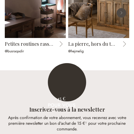
Petites routines rassurantes
La pierre, hors du temps
P
@busraqadir
@hejmelig
@
15 €
POUR VOUS
Inscrivez-vous à la newsletter
Après confirmation de votre abonnement, vous recevrez avec votre
première newsletter un bon d'achat de 15 €¹ pour votre prochaine
commande.