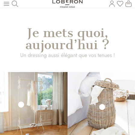
Vous a
Le
Revenir au contenu principal
Je mets quoi,
aujourd’hui ?
Un dressing aussi élégant que vos tenues !