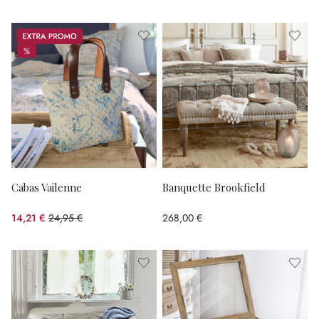
Promos
%
%
Cabas Vailenne
Banquette Brookfield
14,21 €
24,95 €
268,00 €
(43.05%spared)