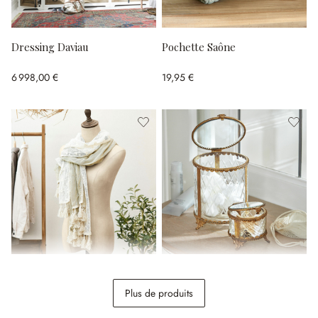
Dressing Daviau
Pochette Saône
6 998,00 €
19,95 €
Étole Anneli
Lot de 2 boîtes en verre
Svelteque
Plus de produits
18,95 €
39,95 €