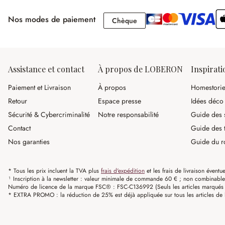
Nos modes de paiement
Chèque
Chèque
Assistance et contact
À propos de LOBERON
Inspirati
Paiement et Livraison
À propos
Homestori
Retour
Espace presse
Idées déco
Sécurité & Cybercriminalité
Notre responsabilité
Guide des s
Contact
Guide des 
Nos garanties
Guide du r
* Tous les prix incluent la TVA plus
frais d'expédition
et les frais de livraison éventue
¹ Inscription à la newsletter : valeur minimale de commande 60 € ; non combinable av
Numéro de licence de la marque FSC® : FSC-C136992 (Seuls les articles marqués c
* EXTRA PROMO : la réduction de 25% est déjà appliquée sur tous les articles de l