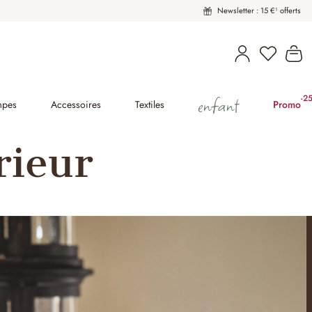
Newsletter : 15 €¹ offerts
Vous avez
Le
enfant
-2
(2
mpes
Accessoires
Textiles
Promo
rieur