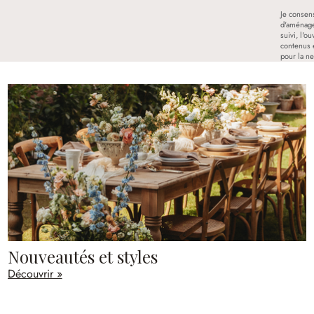
Je consen
d'aménage
suivi, l'o
contenus 
pour la ne
Nouveautés et styles
Découvrir »