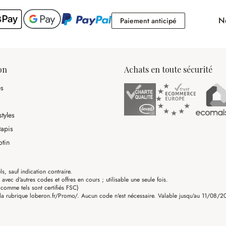
No
Paiement antici
Paiement anticipé
on
Achats en toute sécurité
es
tyles
tapis
otin
ls, sauf indication contraire.
ec d'autres codes et offres en cours ; utilisable une seule fois.
omme tels sont certifiés FSC)
a rubrique loberon.fr/Promo/. Aucun code n'est nécessaire. Valable jusqu'au 11/08/202