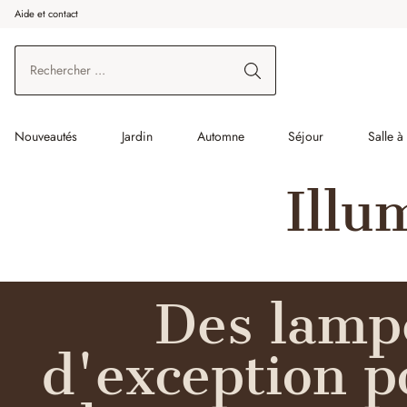
Aide et contact
enir au contenu principal
Aller à la recherche
Aller à la navigation principale
Nouveautés
Jardin
Automne
Séjour
Salle 
Illu
Des lamp
d'exception p