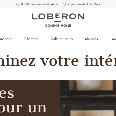
8 collections exclusives par an
21 jours de droit de retour
à manger
Chambre
Salle de bains
Meubles
La
minez votre inté
es
our un