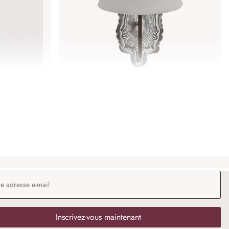
e Sylvainie
Applique Abondant
36,95 €
 e-mail
*
Inscrivez-vous maintenant