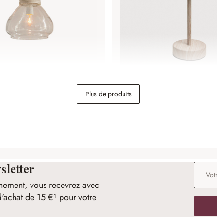
 Pallu
Lampe à poser rechargeabl
Plus de produits
29,95 €
sletter
Adresse
nement, vous recevrez avec
d'achat de 15 €¹ pour votre