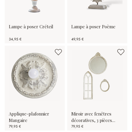
Lampe à poser Créteil
Lampe à poser Poème
34,95 €
49,95 €
Applique-plafonnier
Miroir avec fenêtres
Mangaire
décoratives, 3 pièces
79,95 €
Morilev
79,95 €