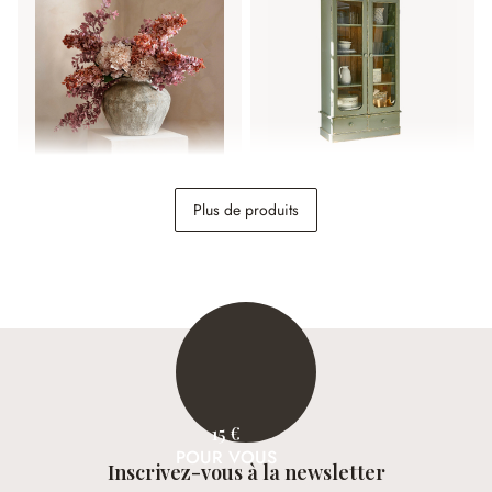
Un océan de fleurs
Vitrine Cassanet
Plus de produits
pourpres
698,00 €
NOTRE
IDÉE DÉCO
15 €
POUR VOUS
Inscrivez-vous à la newsletter