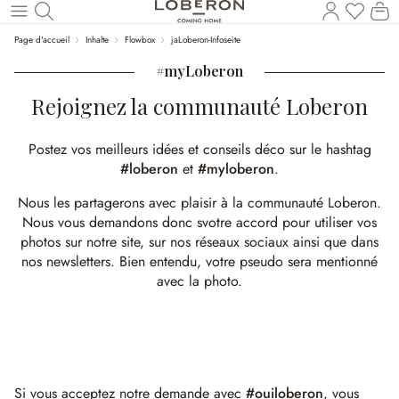
Vous a
Le
Revenir au contenu principal
Page d'accueil
Inhalte
Flowbox
jaLoberon-Infoseite
#myLoberon
Rejoignez la communauté Loberon
Postez vos meilleurs idées et conseils déco sur le hashtag
#loberon
et
#myloberon
.
Nous les partagerons avec plaisir à la communauté Loberon.
Nous vous demandons donc svotre accord pour utiliser vos
photos sur notre site, sur nos réseaux sociaux ainsi que dans
nos newsletters. Bien entendu, votre pseudo sera mentionné
avec la photo.
Si vous acceptez notre demande avec
#ouiloberon
, vous