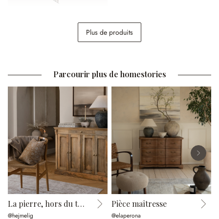
Pique décorative de jardin
Plus de produits
Girra
14,95 €
Parcourir plus de homestories
La pierre, hors du temps
Pièce maîtresse
@hejmelig
@elaperona
@