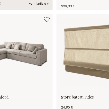
€
voir l'article »
998,00 €
aford
Store bateau Fides
24,95 €