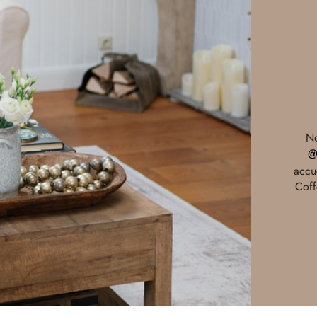
No
@
accu
Coff