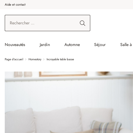
Aide et contact
enir au contenu principal
Aller à la recherche
Aller à la navigation principale
Nouveautés
Jardin
Automne
Séjour
Salle 
Page d'accueil
Homestory
Incroyable table basse