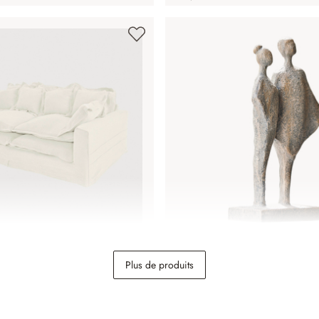
ell
Sculpture Teslin
Plus de produits
19,95 €