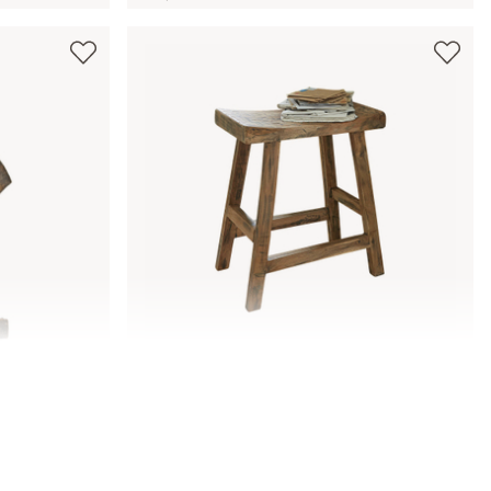
Tabouret Nael
148,00 €