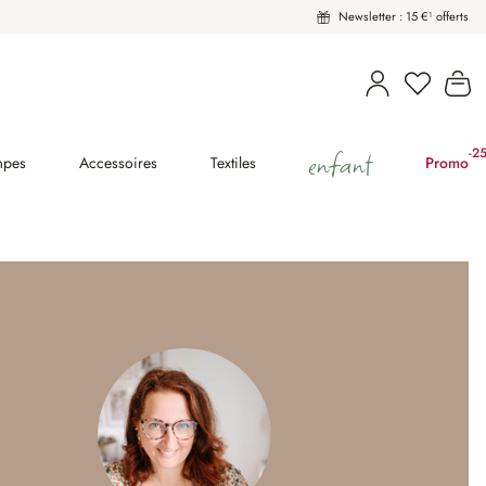
Newsletter : 15 €¹ offerts
Vous avez
Le
enfant
-2
(2
mpes
Accessoires
Textiles
Promo