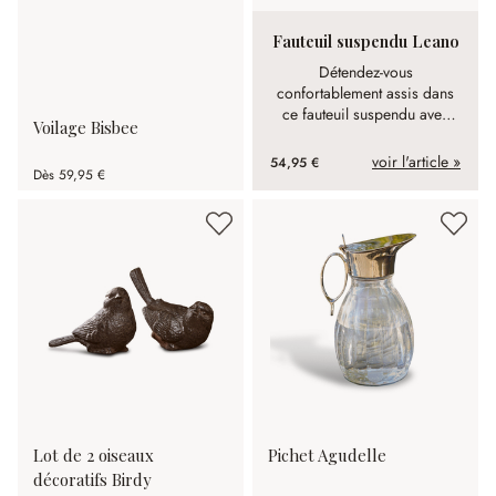
Fauteuil suspendu Leano
Détendez-vous
confortablement assis dans
ce fauteuil suspendu avec
Voilage Bisbee
deux coussins. Il se suspend
à l'aide d'une solide barre
voir l'article »
54,95 €
Dès
59,95 €
en bois de bouleau et de
cordes solides.
Lot de 2 oiseaux
Pichet Agudelle
décoratifs Birdy