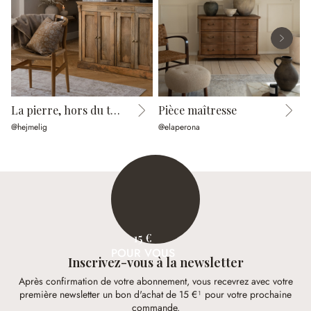
La pierre, hors du temps
Pièce maîtresse
@hejmelig
@elaperona
@
15 €
POUR VOUS
Inscrivez-vous à la newsletter
Après confirmation de votre abonnement, vous recevrez avec votre
première newsletter un bon d'achat de 15 €¹ pour votre prochaine
commande.