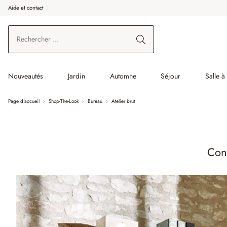
Aide et contact
enir au contenu principal
Aller à la recherche
Aller à la navigation principale
Nouveautés
Jardin
Automne
Séjour
Salle 
Page d'accueil
Shop-The-Look
Bureau
Atelier brut
Conc