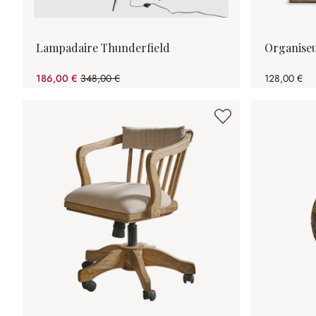
Lampadaire Thunderfield
Organiseu
186,00 €
348,00 €
128,00 €
(46.55%spared)