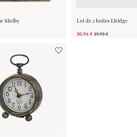
r Shelby
Lot de 2 boîtes Elridge
20,96 €
39,95 €
(47.53%spared)