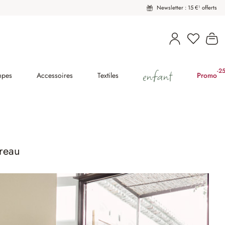
Newsletter : 15 €¹ offerts
Vous avez
Le
enfant
-2
(2
mpes
Accessoires
Textiles
Promo
ureau