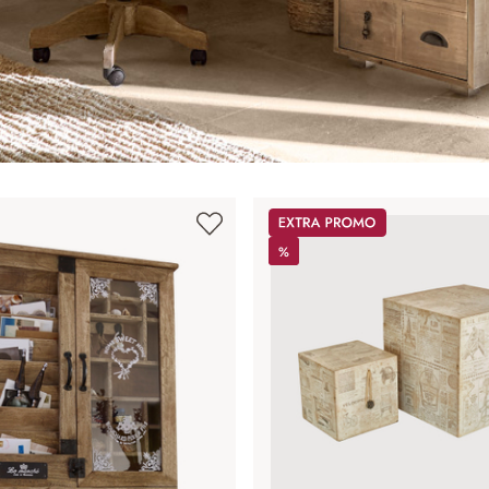
Promos
%
%