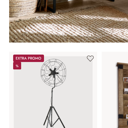
Promos
%
%