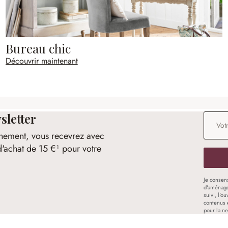
Bureau chic
Découvrir maintenant
sletter
Adresse
nement, vous recevrez avec
d'achat de 15 €¹ pour votre
Je consen
d'aménage
suivi, l'o
contenus 
pour la ne