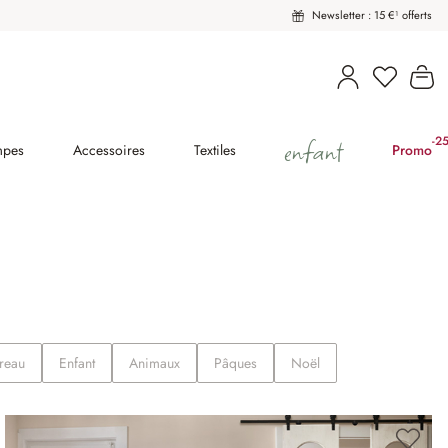
Newsletter : 15 €¹ offerts
Vous avez
Le
enfant
-2
(2
mpes
Accessoires
Textiles
Promo
reau
Enfant
Animaux
Pâques
Noël