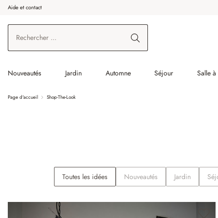
Aide et contact
enir au contenu principal
Aller à la recherche
Aller à la navigation principale
Nouveautés
Jardin
Automne
Séjour
Salle 
Page d'accueil
Shop-The-Look
Toutes les idées
Nouveautés
Jardin
Séj