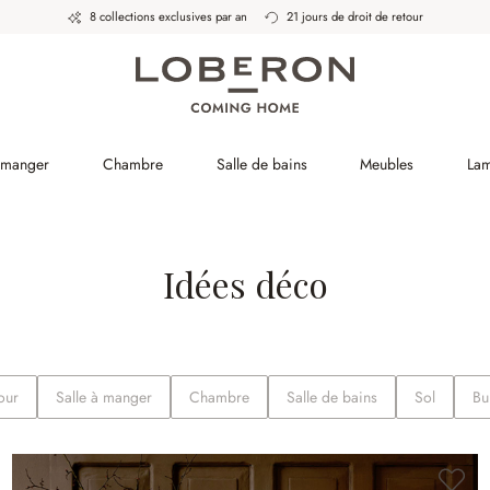
8 collections exclusives par an
21 jours de droit de retour
à manger
Chambre
Salle de bains
Meubles
La
Idées déco
our
Salle à manger
Chambre
Salle de bains
Sol
Bu