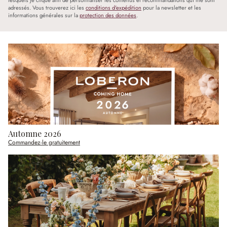
lesquels je clique afin de personnaliser les contenus et recommandations qui me sont
adressés. Vous trouverez ici les
conditions d'expédition
pour la newsletter et les
informations générales sur la
protection des données
.
Automne 2026
Commandez-le gratuitement