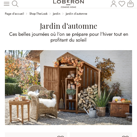
Vous a
Le
Revenir au contenu principal
Page d'accueil
Shop-The-Look
Jardin
Jardin d’automne
Jardin d’automne
Ces belles journées où l’on se prépare pour l’hiver tout en
profitant du soleil