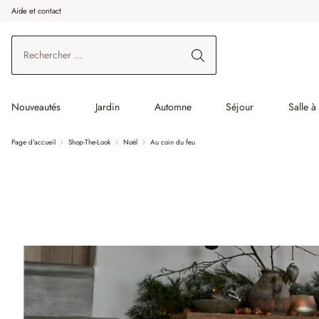
Aide et contact
enir au contenu principal
Aller à la recherche
Aller à la navigation principale
Nouveautés
Jardin
Automne
Séjour
Salle 
Page d'accueil
Shop-The-Look
Noël
Au coin du feu