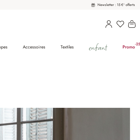
Newsletter : 15 €¹ offerts
Vous avez
Le
enfant
-2
(2
mpes
Accessoires
Textiles
Promo