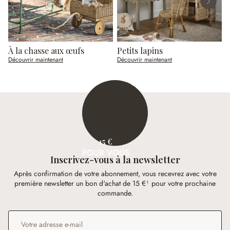
À la chasse aux œufs
Petits lapins
Découvrir maintenant
Découvrir maintenant
D
15 €
POUR VOUS
Inscrivez-vous à la newsletter
Après confirmation de votre abonnement, vous recevrez avec votre
première newsletter un bon d'achat de 15 €¹ pour votre prochaine
commande.
Adresse e-mail
*