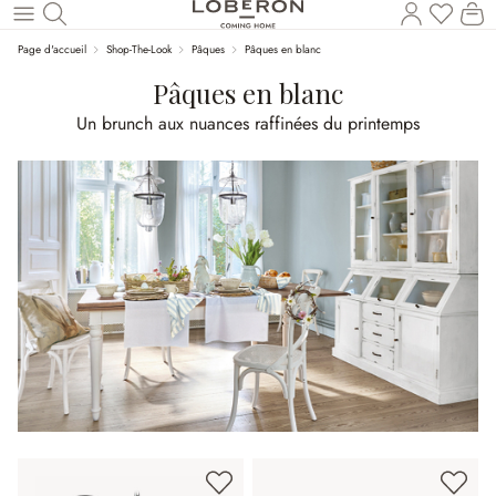
Vous a
Le
Revenir au contenu principal
Page d'accueil
Shop-The-Look
Pâques
Pâques en blanc
Pâques en blanc
Un brunch aux nuances raffinées du printemps