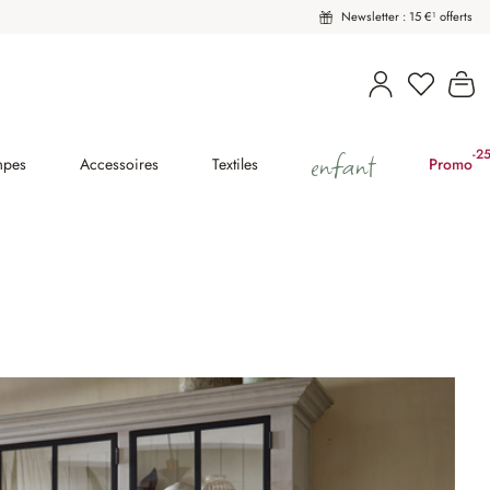
Newsletter : 15 €¹ offerts
Vous avez
Le
enfant
-2
(2
mpes
Accessoires
Textiles
Promo