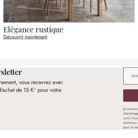
Elégance rustique
Découvrir maintenant
sletter
Adresse
nement, vous recevrez avec
d'achat de 15 €¹ pour votre
Je consen
d'aménage
suivi, l'o
contenus 
pour la ne