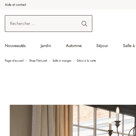
Aide et contact
enir au contenu principal
Aller à la recherche
Aller à la navigation principale
Nouveautés
Jardin
Automne
Séjour
Salle 
Page d'accueil
Shop-The-Look
Salle à manger
Déco à la carte