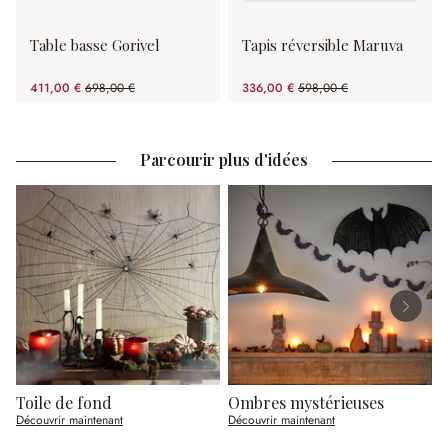
Table basse Gorivel
Tapis réversible Maruva
411,00 €
698,00 €
336,00 €
598,00 €
(41.12%spared)
(43.81%spared)
Parcourir plus d'idées
Toile de fond
Ombres mystérieuses
C
Découvrir maintenant
Découvrir maintenant
D