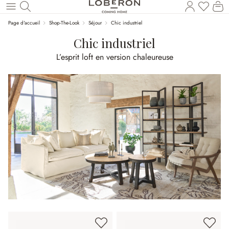
Vous a
Le
Revenir au contenu principal
Page d'accueil
Shop-The-Look
Séjour
Chic industriel
Chic industriel
L’esprit loft en version chaleureuse