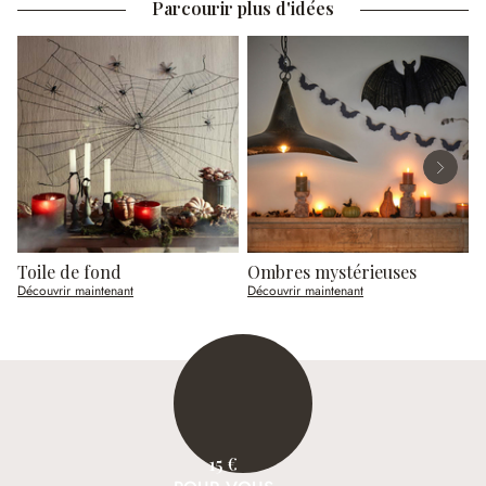
Parcourir plus d'idées
Toile de fond
Ombres mystérieuses
C
Découvrir maintenant
Découvrir maintenant
D
15 €