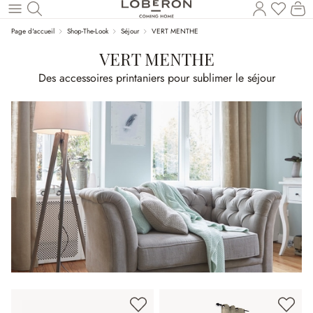
Vous a
Le
Revenir au contenu principal
Page d'accueil
Shop-The-Look
Séjour
VERT MENTHE
VERT MENTHE
Des accessoires printaniers pour sublimer le séjour