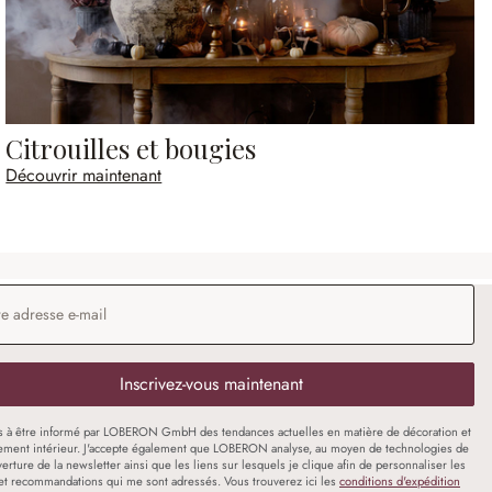
Citrouilles et bougies
Découvrir maintenant
 e-mail
*
Inscrivez-vous maintenant
s à être informé par LOBERON GmbH des tendances actuelles en matière de décoration et
ment intérieur. J'accepte également que LOBERON analyse, au moyen de technologies de
uverture de la newsletter ainsi que les liens sur lesquels je clique afin de personnaliser les
et recommandations qui me sont adressés. Vous trouverez ici les
conditions d'expédition