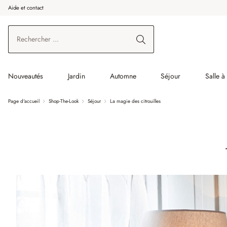
Aide et contact
enir au contenu principal
Aller à la recherche
Aller à la navigation principale
Nouveautés
Jardin
Automne
Séjour
Salle 
Page d'accueil
Shop-The-Look
Séjour
La magie des citrouilles