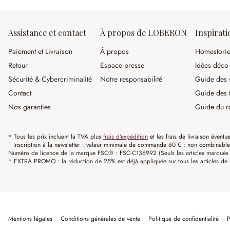
Assistance et contact
À propos de LOBERON
Inspirati
Paiement et Livraison
À propos
Homestori
Retour
Espace presse
Idées déco
Sécurité & Cybercriminalité
Notre responsabilité
Guide des s
Contact
Guide des 
Nos garanties
Guide du r
* Tous les prix incluent la TVA plus
frais d'expédition
et les frais de livraison éventue
¹ Inscription à la newsletter : valeur minimale de commande 60 € ; non combinable av
Numéro de licence de la marque FSC® : FSC-C136992 (Seuls les articles marqués c
* EXTRA PROMO : la réduction de 25% est déjà appliquée sur tous les articles de l
Mentions légales
Conditions générales de vente
Politique de confidentialité
P