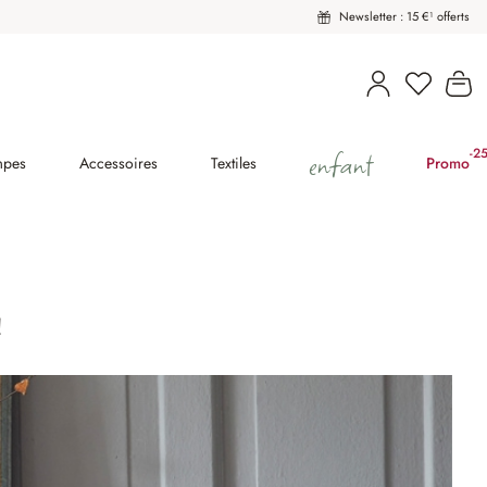
Newsletter : 15 €¹ offerts
Vous avez
Le
enfant
-2
(2
mpes
Accessoires
Textiles
Promo
!