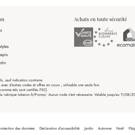
on
Achats en toute sécurité
es
tyles
tapis
otin
ls, sauf indication contraire.
ec d'autres codes et offres en cours ; utilisable une seule fois.
omme tels sont certifiés FSC)
a rubrique loberon.fr/Promo/. Aucun code n'est nécessaire. Valable jusqu'au 11/08/202
rotection des données
Déclaration d’accessibilité
Jardin
Automne
Noël
Pâq